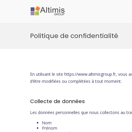
Altimis Group
Business Intelligence et Pilotage de p
Aller
au
Politique de confidentialité
contenu
En utilisant le site https://www.altimisgroup.fr, vous a
d’être modifiées ou complétées à tout moment.
Collecte de données
Les données personnelles que nous collectons au traver
Nom
Prénom